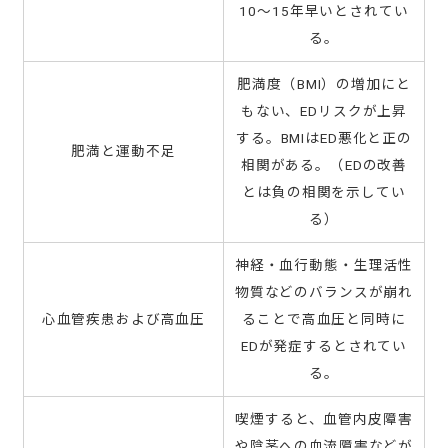
10〜15年早いとされてい
る。
肥満度（BMI）の増加にと
もない、EDリスクが上昇
する。BMIはED悪化と正の
肥満と運動不足
相関がある。（EDの改善
とは負の相関を示してい
る）
神経・血行動態・生理活性
物質などのバランスが崩れ
心血管疾患および高血圧
ることで高血圧と同時に
EDが発症するとされてい
る。
喫煙すると、血管内皮障害
や陰茎への血流障害などが